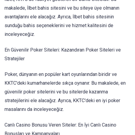
makalede, İlbet bahis sitesini ve bu siteye üye olmanın
avantajlarını ele alacağız. Ayrıca, İlbet bahis sitesinin
sunduğu bahis seçeneklerini ve hizmet kalitesini de
inceleyeceğiz.
En Güvenilir Poker Siteleri: Kazandıran Poker Siteleri ve
Stratejiler
Poker, dünyanın en popüler kart oyunlarından biridir ve
KKTC'deki kumarhanelerde sıkça oynanır. Bu makalede, en
güvenilir poker sitelerini ve bu sitelerde kazanma
stratejilerini ele alacağız. Ayrıca, KKTC'deki en iyi poker
masalarını da inceleyeceğiz.
Canlı Casino Bonusu Veren Siteler: En İyi Canlı Casino
Bonusları ve Kampanyaları