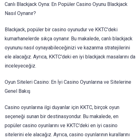
Canlı Blackjack Oyna: En Popüler Casino Oyunu Blackjack
Nasıl Oynanır?
Blackjack, popüler bir casino oyunudur ve KKTC'deki
kumarhanelerde sıkça oynanır. Bu makalede, canlı blackjack
oyununu nasıl oynayabileceğinizi ve kazanma stratejilerini
ele alacağız. Ayrıca, KKTC'deki en iyi blackjack masalarını da
inceleyeceğiz.
Oyun Siteleri Casino: En İyi Casino Oyunlarına ve Sitelerine
Genel Bakış
Casino oyunlarına ilgi duyanlar için KKTC, birçok oyun
seçeneği sunan bir destinasyondur. Bu makalede, en
popüler casino oyunlarını ve KKTC'deki en iyi casino
sitelerini ele alacağız. Ayrıca, casino oyunlarının kurallarını