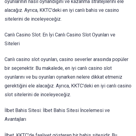
oyunlarının nasıl oynandığını ve kazanma stratejilerini ele
alacağız. Ayrıca, KKTC'deki en iyi canlı bahis ve casino
sitelerini de inceleyeceğiz.
Canlı Casino Slot: En İyi Canlı Casino Slot Oyunları ve
Siteleri
Canlı casino slot oyunları, casino severler arasında popüler
bir seçenektir. Bu makalede, en iyi canlı casino slot
oyunlarını ve bu oyunları oynarken nelere dikkat etmeniz
gerektiğini ele alacağız. Ayrıca, KKTC'deki en iyi canlı casino
slot sitelerini de inceleyeceğiz.
İlbet Bahis Sitesi: İlbet Bahis Sitesi İncelemesi ve
Avantajları
İlbet, KKTC'de faaliyet gösteren bir bahis sitesidir. Bu