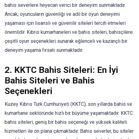
bahis severlere heyecan verici bir deneyim sunmaktadır.
Ancak, oyuncuların güvenliği ve adil bir oyun deneyimi
yaşaması için lisanslı ve güvenilir siteleri tercih etmeleri
önemlidir. Kıbrıs kumarhaneleri ve bahis siteleri, bahisçilere
çeşitli oyun seçenekleri sunarak eğlenceli ve kazançlı bir
deneyim yaşama fırsatı sunmaktadır.
2. KKTC Bahis Siteleri: En İyi
Bahis Siteleri ve Bahis
Seçenekleri
Kuzey Kıbrıs Türk Cumhuriyeti (KKTC), son yıllarda bahis ve
kumarhane sektöründe hızlı bir büyüme yaşamaktadır. KKTC
bahis siteleri, geniş bir bahis seçeneği ve yüksek kaliteli
hizmetleri ile ön plana çıkmaktadır. Bahis severler, bu siteler