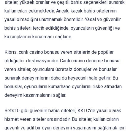
siteler, yüksek oranlar ve çeşitli bahis seçenekleri sunarak
kullanıcıları çekmektedir. Ancak, kaçak bahis sitelerinin
yasal olmadığını unutmamak önemlidir. Yasal ve güvenilir
bahis siteleri tercih edildiğinde, oyuncuların güvenliği ve
kazançlarının korunması sağlanır.
Kıbrıs, canlı casino bonusu veren sitelerin de popüler
olduğu bir destinasyondur. Canlı casino deneme bonusu
veren siteler, oyunculara ücretsiz dönüşler ve bonuslar
sunarak deneyimlerini daha da heyecanlı hale getirir. Bu
bonuslar, oyuncuların kumarhane oyunlarını riske atmadan
deneyim kazanmalarını sağlar.
Bets10 gibi güvenilir bahis siteleri, KKTC'de yasal olarak
hizmet veren siteler arasındadır. Bu siteler, kullanıcıların
güvenli ve adil bir oyun deneyimi yaşamasını sağlamak için