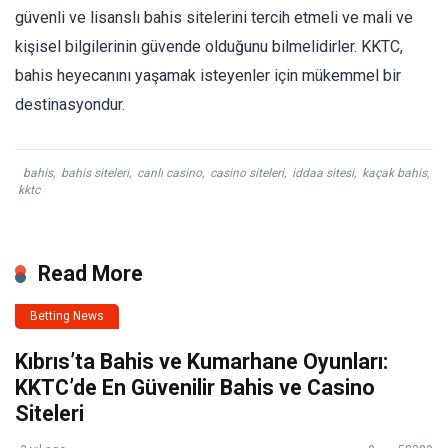
güvenli ve lisanslı bahis sitelerini tercih etmeli ve mali ve
kişisel bilgilerinin güvende olduğunu bilmelidirler. KKTC,
bahis heyecanını yaşamak isteyenler için mükemmel bir
destinasyondur.
bahis
,
bahis siteleri
,
canlı casino
,
casino siteleri
,
iddaa sitesi
,
kaçak bahis
,
kktc
Read More
Betting News
Kıbrıs’ta Bahis ve Kumarhane Oyunları:
KKTC’de En Güvenilir Bahis ve Casino
Siteleri