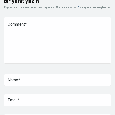
Bir yanıt yazın
E-posta adresiniz yayınlanmayacak.
Gerekli alanlar
*
ile işaretlenmişlerdir