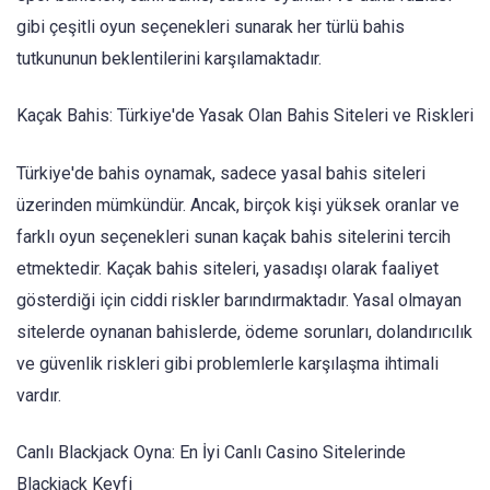
gibi çeşitli oyun seçenekleri sunarak her türlü bahis
tutkununun beklentilerini karşılamaktadır.
Kaçak Bahis: Türkiye'de Yasak Olan Bahis Siteleri ve Riskleri
Türkiye'de bahis oynamak, sadece yasal bahis siteleri
üzerinden mümkündür. Ancak, birçok kişi yüksek oranlar ve
farklı oyun seçenekleri sunan kaçak bahis sitelerini tercih
etmektedir. Kaçak bahis siteleri, yasadışı olarak faaliyet
gösterdiği için ciddi riskler barındırmaktadır. Yasal olmayan
sitelerde oynanan bahislerde, ödeme sorunları, dolandırıcılık
ve güvenlik riskleri gibi problemlerle karşılaşma ihtimali
vardır.
Canlı Blackjack Oyna: En İyi Canlı Casino Sitelerinde
Blackjack Keyfi