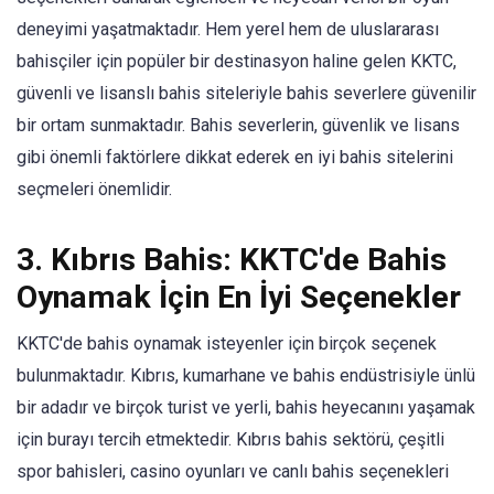
deneyimi yaşatmaktadır. Hem yerel hem de uluslararası
bahisçiler için popüler bir destinasyon haline gelen KKTC,
güvenli ve lisanslı bahis siteleriyle bahis severlere güvenilir
bir ortam sunmaktadır. Bahis severlerin, güvenlik ve lisans
gibi önemli faktörlere dikkat ederek en iyi bahis sitelerini
seçmeleri önemlidir.
3. Kıbrıs Bahis: KKTC'de Bahis
Oynamak İçin En İyi Seçenekler
KKTC'de bahis oynamak isteyenler için birçok seçenek
bulunmaktadır. Kıbrıs, kumarhane ve bahis endüstrisiyle ünlü
bir adadır ve birçok turist ve yerli, bahis heyecanını yaşamak
için burayı tercih etmektedir. Kıbrıs bahis sektörü, çeşitli
spor bahisleri, casino oyunları ve canlı bahis seçenekleri