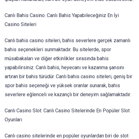
Canlı Bahis Casino: Canlı Bahis Yapabileceğiniz En İyi
Casino Siteleri
Canlı bahis casino siteleri, bahis severlere gerçek zamanlı
bahis seçenekleri sunmaktadır. Bu sitelerde, spor
müsabakaları ve diğer etkinlikler sırasında bahis
yapabilirsiniz. Canlı bahis, heyecanı ve kazanma şansını
artıran bir bahis türüdür. Canlı bahis casino siteleri, geniş bir
spor bahis seçeneği ve yüksek oranlar sunarak, bahis
severlere eğlenceli ve kazançlı bir deneyim sağlamaktadır.
Canlı Casino Slot: Canlı Casino Sitelerinde En Popüler Slot
Oyunları
Canlı casino sitelerinde en popüler oyunlardan biri de slot