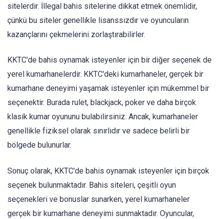
sitelerdir. İllegal bahis sitelerine dikkat etmek önemlidir,
çünkü bu siteler genellikle lisanssızdır ve oyuncuların
kazançlarını çekmelerini zorlaştırabilirler.
KKTC'de bahis oynamak isteyenler için bir diğer seçenek de
yerel kumarhanelerdir. KKTC'deki kumarhaneler, gerçek bir
kumarhane deneyimi yaşamak isteyenler için mükemmel bir
seçenektir. Burada rulet, blackjack, poker ve daha birçok
klasik kumar oyununu bulabilirsiniz. Ancak, kumarhaneler
genellikle fiziksel olarak sınırlıdır ve sadece belirli bir
bölgede bulunurlar.
Sonuç olarak, KKTC'de bahis oynamak isteyenler için birçok
seçenek bulunmaktadır. Bahis siteleri, çeşitli oyun
seçenekleri ve bonuslar sunarken, yerel kumarhaneler
gerçek bir kumarhane deneyimi sunmaktadır. Oyuncular,