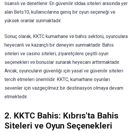
lisanslı ve denetlenir. En güvenilir iddaa siteleri arasında yer
alan Bets10, kullanıcılarına geniş bir oyun seçeneği ve
yüksek oranlar sunmaktadır.
Sonuç olarak, KKTC kumarhane ve bahis sektörü, oyunculara
heyecanlı ve kazançlı bir deneyim sunmaktadır. Bahis
siteleri ve casino siteleri, ziyaretçilere çeşitli oyun
seçenekleri ve bonuslar sunarak heyecanı arttırmaktadır.
Ancak, oyuncuların güvenliği için yasal ve güvenilir siteleri
tercih etmeleri önemlidir. KKTC, kumarhane oyunları
sevenler için vazgeçilmez bir destinasyon olmaya devam
etmektedir.
2. KKTC Bahis: Kıbrıs'ta Bahis
Siteleri ve Oyun Seçenekleri