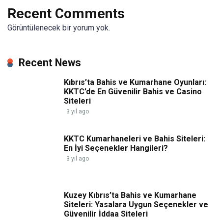
Recent Comments
Görüntülenecek bir yorum yok.
Recent News
Kıbrıs’ta Bahis ve Kumarhane Oyunları:
KKTC’de En Güvenilir Bahis ve Casino
Siteleri
3 yıl ago
KKTC Kumarhaneleri ve Bahis Siteleri:
En İyi Seçenekler Hangileri?
3 yıl ago
Kuzey Kıbrıs’ta Bahis ve Kumarhane
Siteleri: Yasalara Uygun Seçenekler ve
Güvenilir İddaa Siteleri