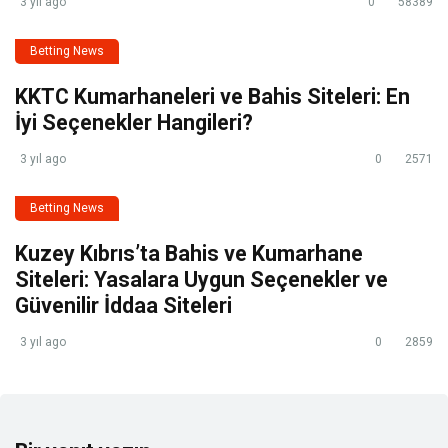
3 yıl ago
0
58389
Betting News
KKTC Kumarhaneleri ve Bahis Siteleri: En
İyi Seçenekler Hangileri?
3 yıl ago
0
2571
Betting News
Kuzey Kıbrıs’ta Bahis ve Kumarhane
Siteleri: Yasalara Uygun Seçenekler ve
Güvenilir İddaa Siteleri
3 yıl ago
0
2859