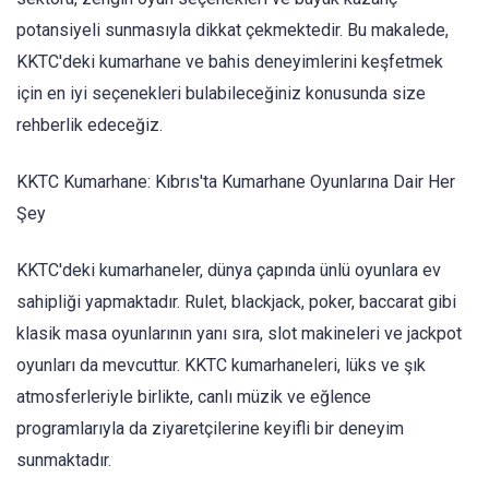
potansiyeli sunmasıyla dikkat çekmektedir. Bu makalede,
KKTC'deki kumarhane ve bahis deneyimlerini keşfetmek
için en iyi seçenekleri bulabileceğiniz konusunda size
rehberlik edeceğiz.
KKTC Kumarhane: Kıbrıs'ta Kumarhane Oyunlarına Dair Her
Şey
KKTC'deki kumarhaneler, dünya çapında ünlü oyunlara ev
sahipliği yapmaktadır. Rulet, blackjack, poker, baccarat gibi
klasik masa oyunlarının yanı sıra, slot makineleri ve jackpot
oyunları da mevcuttur. KKTC kumarhaneleri, lüks ve şık
atmosferleriyle birlikte, canlı müzik ve eğlence
programlarıyla da ziyaretçilerine keyifli bir deneyim
sunmaktadır.