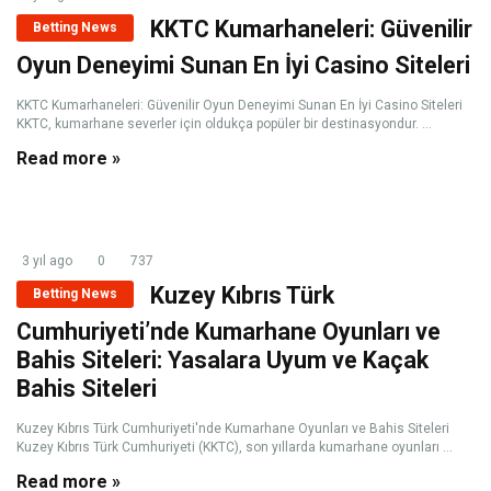
KKTC Kumarhaneleri: Güvenilir
Betting News
Oyun Deneyimi Sunan En İyi Casino Siteleri
KKTC Kumarhaneleri: Güvenilir Oyun Deneyimi Sunan En İyi Casino Siteleri
KKTC, kumarhane severler için oldukça popüler bir destinasyondur. ...
Read more »
3 yıl ago
0
737
Kuzey Kıbrıs Türk
Betting News
Cumhuriyeti’nde Kumarhane Oyunları ve
Bahis Siteleri: Yasalara Uyum ve Kaçak
Bahis Siteleri
Kuzey Kıbrıs Türk Cumhuriyeti'nde Kumarhane Oyunları ve Bahis Siteleri
Kuzey Kıbrıs Türk Cumhuriyeti (KKTC), son yıllarda kumarhane oyunları ...
Read more »