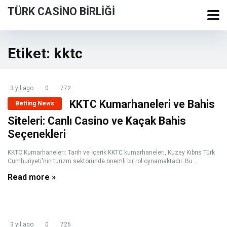
TÜRK CASINO BIRLIĞI
Etiket:
kktc
3 yıl ago
0
772
KKTC Kumarhaneleri ve Bahis
Betting News
Siteleri: Canlı Casino ve Kaçak Bahis
Seçenekleri
KKTC Kumarhaneleri: Tarih ve İçerik KKTC kumarhaneleri, Kuzey Kıbrıs Türk
Cumhuriyeti'nin turizm sektöründe önemli bir rol oynamaktadır. Bu ...
Read more »
3 yıl ago
0
726