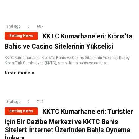
3 yıl ago
0
687
KKTC Kumarhaneleri: Kıbrıs’ta
Betting News
Bahis ve Casino Sitelerinin Yükselişi
KKTC Kumarhaneleri: Kıbrıs'ta Bahis ve Casino Sitelerinin Yükselişi Kuzey
Kıbrıs Türk Cumhuriyeti (KKTC), son yıllarda bahis ve casino ...
Read more »
3 yıl ago
0
715
KKTC Kumarhaneleri: Turistler
Betting News
için Bir Cazibe Merkezi ve KKTC Bahis
Siteleri: İnternet Üzerinden Bahis Oynama
İmkanı