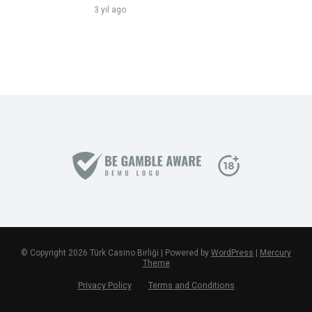
3 yıl ago
© Copyright 2026 Türk Casino Birliği | Powered by
WordPress
|
Mercury
Theme
Privacy Policy
Terms and Conditions