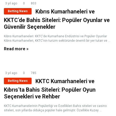
3 yıl ago
0
803
Kıbrıs Kumarhaneleri ve
Betting News
KKTC’de Bahis Siteleri: Popüler Oyunlar ve
Güvenilir Seçenekler
Kıbrıs Kumarhaneleri: KKTC'de Kumarhane Endüstrisi ve Popüler Oyunlar
Kıbrıs Kumarhaneleri, KKTC'nin turizm sektöründe önemli bir yer tutan ve ...
Read more »
3 yıl ago
0
785
KKTC Kumarhaneleri ve
Betting News
Kıbrıs’ta Bahis Siteleri: Popüler Oyun
Seçenekleri ve Rehber
KKTC Kumarhanelerinin Popülerliği ve Özellikleri Bahis siteleri ve casino
siteleri, son yıllarda oldukça popüler hale gelmiştir. Özellikle Kuzey ...