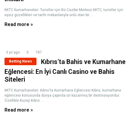
KKTC Kumarhaneleri: Turistler için Bir Cazibe Merkezi KKTC, turistler için
eşsiz güzellikleri ve tarihi mekanlarıyla ünlü olan bir ...
Read more »
3 yıl ago
0
787
Kıbrıs’ta Bahis ve Kumarhane
Betting News
Eğlencesi: En İyi Canlı Casino ve Bahis
Siteleri
KKTC Kumarhaneleri: Kıbrıs'ta Kumarhane Eğlencesi Kıbrıs, kumarhane
eğlencesi konusunda dünya çapında ün kazanmış bir destinasyondur.
Özellikle Kuzey Kıbrıs ...
Read more »