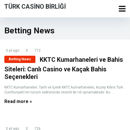
TÜRK CASINO BIRLIĞI
Betting News
3 yıl ago
0
772
KKTC Kumarhaneleri ve Bahis
Betting News
Siteleri: Canlı Casino ve Kaçak Bahis
Seçenekleri
KKTC Kumarhaneleri: Tarih ve İçerik KKTC kumarhaneleri, Kuzey Kıbrıs Türk
Cumhuriyeti'nin turizm sektöründe önemli bir rol oynamaktadır. Bu ...
Read more »
3 yıl ago
0
726